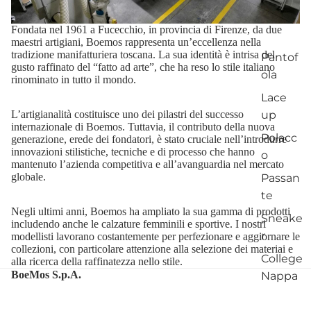
Fondata nel 1961 a Fucecchio, in provincia di Firenze, da due
maestri artigiani, Boemos rappresenta un’eccellenza nella
tradizione manifatturiera toscana. La sua identità è intrisa del
Pantof
gusto raffinato del “fatto ad arte”, che ha reso lo stile italiano
ola
rinominato in tutto il mondo.
Lace
up
L’artigianalità costituisce uno dei pilastri del successo
internazionale di Boemos. Tuttavia, il contributo della nuova
Polacc
generazione, erede dei fondatori, è stato cruciale nell’introdurre
innovazioni stilistiche, tecniche e di processo che hanno
o
mantenuto l’azienda competitiva e all’avanguardia nel mercato
globale.
Passan
te
Negli ultimi anni, Boemos ha ampliato la sua gamma di prodotti
Sneake
includendo anche le calzature femminili e sportive. I nostri
r
modellisti lavorano costantemente per perfezionare e aggiornare le
collezioni, con particolare attenzione alla selezione dei materiai e
College
alla ricerca della raffinatezza nello stile.
BoeMos S.p.A.
Nappa