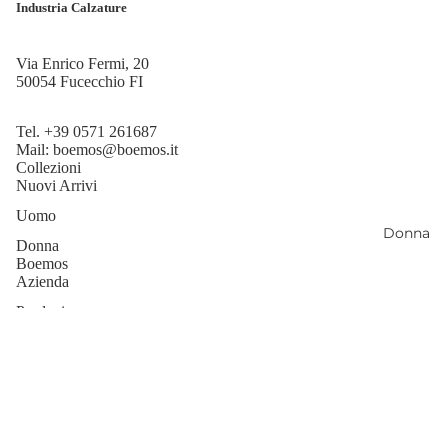
Industria Calzature
Via Enrico Fermi, 20
50054 Fucecchio FI
Tel.
+39 0571 261687
Mail:
boemos@boemos.it
Collezioni
Nuovi Arrivi
Uomo
Donna
Donna
Boemos
Azienda
Produzione
Sostenibilità
Note Legali
Privacy Policy
Cookie Policy
Termini e Condizioni